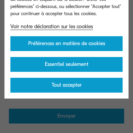
Pays:
préférences" ci-dessous, ou sélectionner "Accepter tout"
Choisissez
Voir notre déclaration sur les cookies
United States
Préférences en matière de cookies
Code Postal:
Brazil
Essentiel seulement
Canada
Veuillez nous en dire plus sur votre
Chile
Tout accepter
demande:
Mexico
Envoyer
Latin America