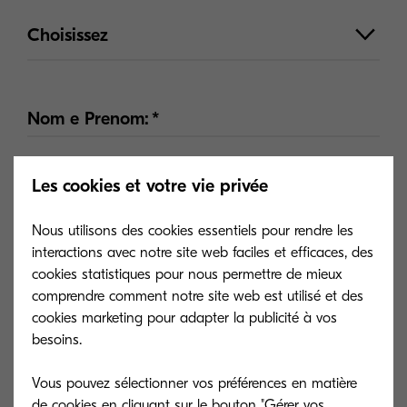
Choisissez
Assistance technique
Nom e Prenom:
Contact presse
Évaluations de sites Internet
Les cookies et votre vie privée
Compagnie:
Nous utilisons des cookies essentiels pour rendre les
Devenir partenaire
interactions avec notre site web faciles et efficaces, des
Courriel:
cookies statistiques pour nous permettre de mieux
comprendre comment notre site web est utilisé et des
cookies marketing pour adapter la publicité à vos
besoins.
Téléphone:
Vous pouvez sélectionner vos préférences en matière
de cookies en cliquant sur le bouton "Gérer vos