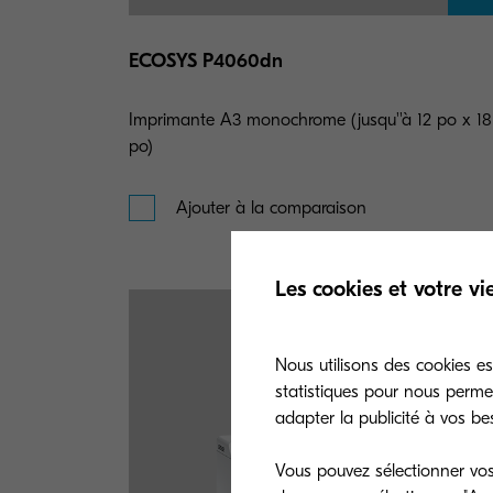
ECOSYS P4060dn
Imprimante A3 monochrome (jusqu''à 12 po x 18
po)
Ajouter à la comparaison
Les cookies et votre vi
Nous utilisons des cookies ess
statistiques pour nous perme
adapter la publicité à vos be
Vous pouvez sélectionner vos 