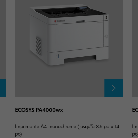
ECOSYS PA4000wx
E
Imprimante A4 monochrome (jusqu''à 8.5 po x 14
Im
po)
po