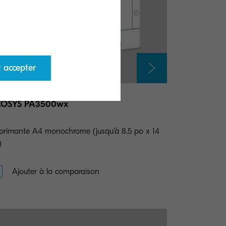
t accepter
COSYS PA3500wx
primante A4 monochrome (jusqu'à 8.5 po x 14
)
Ajouter à la comparaison