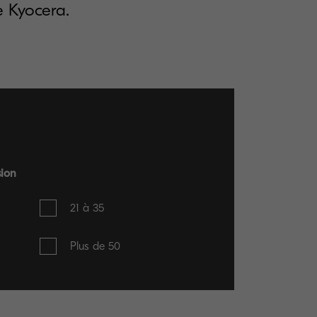
e Kyocera.
sion
21 à 35
Plus de 50