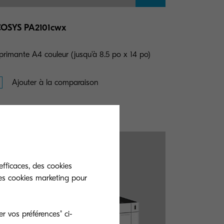
OSYS PA2101cwx
primante A4 couleur (jusqu'à 8.5 po x 14 po)
Ajouter à la comparaison
efficaces, des cookies
es cookies marketing pour
r vos préférences" ci-