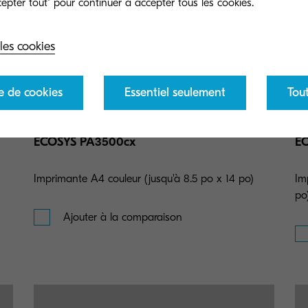
les cookies
e de cookies
Essentiel seulement
Tou
ECOSYS PA3500cx
E
Imprimante A4 couleur (jusqu'à 8.5 po x 14 po)
Im
po
Ajouter à la comparaison