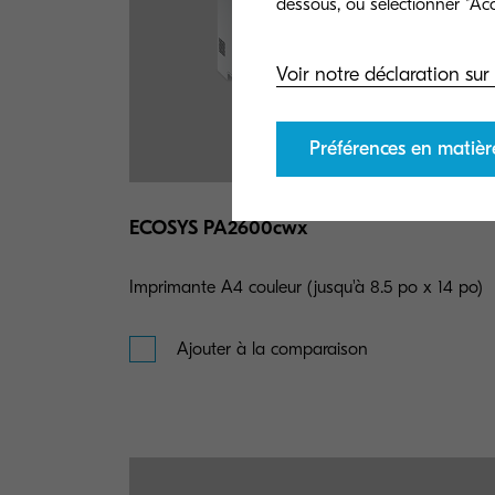
Voir notre déclaration sur 
Préférences en matièr
ECOSYS PA2600cwx
Imprimante A4 couleur (jusqu'à 8.5 po x 14 po)
Ajouter à la comparaison