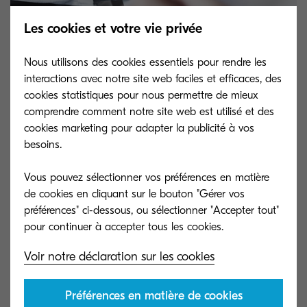
Les cookies et votre vie privée
Nous utilisons des cookies essentiels pour rendre les
interactions avec notre site web faciles et efficaces, des
cookies statistiques pour nous permettre de mieux
comprendre comment notre site web est utilisé et des
Impression et identification
cookies marketing pour adapter la publicité à vos
besoins.
sécurisées
Vous pouvez sélectionner vos préférences en matière
de cookies en cliquant sur le bouton "Gérer vos
préférences" ci-dessous, ou sélectionner "Accepter tout"
MyQ oblige les utilisateurs à s'identifier quand ils
se connectent, au moyen d'un numéro de carte
d'identité, d'un code NIP ou d'un identifiant
Voir notre déclaration sur les cookies
Windows, voire même par la combinaison de
plusieurs éléments (comme par exemple un code
Préférences en matière de cookies