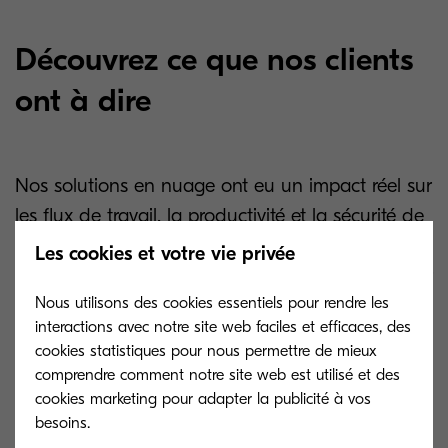
Découvrez ce que nos clients
ont à dire
Nos solutions en nuage ont eu un impact réel sur
les flux de travail, la productivité et la sécurité de
nos clients. Découvrez comment nous avons aidé
Les cookies et votre vie privée
des organisations de tous les secteurs à améliorer
Nous utilisons des cookies essentiels pour rendre les
leurs méthodes de travail.
interactions avec notre site web faciles et efficaces, des
cookies statistiques pour nous permettre de mieux
comprendre comment notre site web est utilisé et des
cookies marketing pour adapter la publicité à vos
Découvrez les témoignages
besoins.