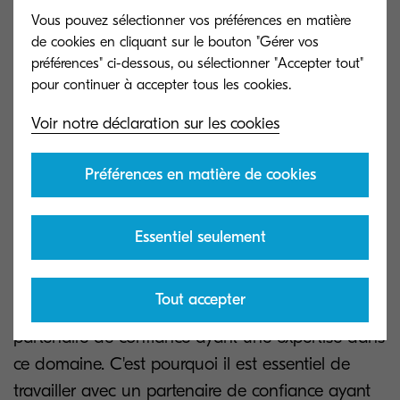
Vous pouvez sélectionner vos préférences en matière
Votre guide pour choisir
de cookies en cliquant sur le bouton "Gérer vos
l'impression en nuage
préférences" ci-dessous, ou sélectionner "Accepter tout"
Voir notre déclaration sur les cookies
Préférences en matière de cookies
Si vous lisez ceci, vous avez probablement déjà
décidé que votre entreprise est prête à profiter
Essentiel seulement
des avantages des solutions d'impression en
nuage ! Chaque entreprise est différente ; c'est
Tout accepter
pourquoi il est essentiel de travailler avec un
partenaire de confiance ayant une expertise dans
ce domaine. C'est pourquoi il est essentiel de
travailler avec un partenaire de confiance ayant