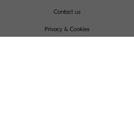
Contact us
Privacy & Cookies
Data Subject's Requests
Terms of Use
Manage Your Cookies
Press
Kyocera Country List