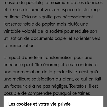
mesure du possible, le maximum de ses données
et de ses document vers un espace de stockage
en ligne. Cela ne signifie pas nécessairement
l'absence totale de papier, mais plutôt une
véritable volonté de la société pour réduire son
utilisation de documents papier et s'orienter vers
la numérisation.
L'impact d'une telle transformation pour une
entreprise peut être énorme, et peut conduire à
une augmentation de la productivité, ainsi qu'à
une meilleure satisfaction du client, ce qui en fait
un facteur clé à ne pas négliger. Toutefois, il est
possible de comprendre pourquoi certaines
sociétés se montrent réfractaires au changement.
Les cookies et votre vie privée