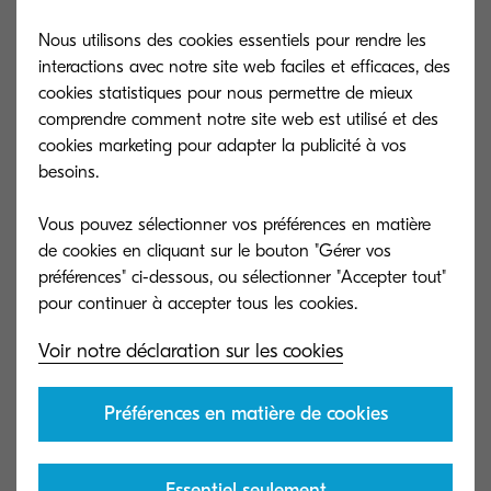
Préparez-vous aux documents
Nous utilisons des cookies essentiels pour rendre les
interactions avec notre site web faciles et efficaces, des
"nouvelle génération"
cookies statistiques pour nous permettre de mieux
comprendre comment notre site web est utilisé et des
cookies marketing pour adapter la publicité à vos
Alors que le sans papier s'inscrit dans la
besoins.
norme, découvrez comment optimiser
Vous pouvez sélectionner vos préférences en matière
l'utilisation que vous faites de la
de cookies en cliquant sur le bouton "Gérer vos
technologie.
préférences" ci-dessous, ou sélectionner "Accepter tout"
Voir notre déclaration sur les cookies
Le digital ne signifie pas la fin de
Créer un envi
l'impression
Préférences en matière de cookies
dans la santé
Le concept du « sans papier » fait
Dans le domaine
référence la sécurisation des opérations
Essentiel seulement
jouent un rôle cru