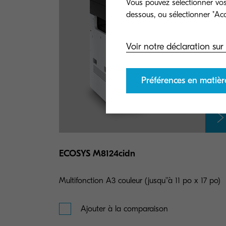
Vous pouvez sélectionner vos 
Voir notre déclaration sur 
Préférences en matièr
ECOSYS M8124cidn
Multifonction A3 couleur (jusqu''à 11 po x 17 po)
Ajouter à la comparaison