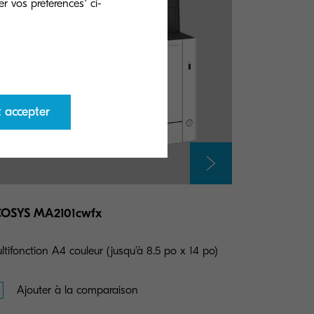
r vos préférences" ci-
t accepter
COSYS MA2101cwfx
ltifonction A4 couleur (jusqu'à 8.5 po x 14 po)
Ajouter à la comparaison