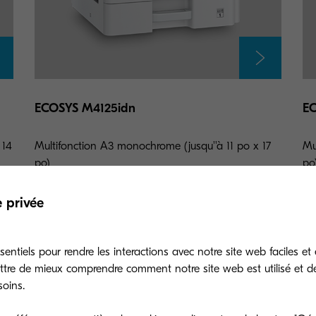
ECOSYS M4125idn
E
 14
Multifonction A3 monochrome (jusqu''à 11 po x 17
Mu
po)
po
e privée
Ajouter à la comparaison
entiels pour rendre les interactions avec notre site web faciles et 
ttre de mieux comprendre comment notre site web est utilisé et d
soins.