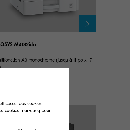
COSYS M4132idn
ltifonction A3 monochrome (jusqu''à 11 po x 17
)
Ajouter à la comparaison
efficaces, des cookies
es cookies marketing pour