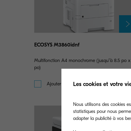
ECOSYS M3860idnf
Multifonction A4 monochrome (jusqu''à 8.5 po x
po)
Les cookies et votre vi
Ajouter à la comparaison
Nous utilisons des cookies ess
statistiques pour nous perme
adapter la publicité à vos be