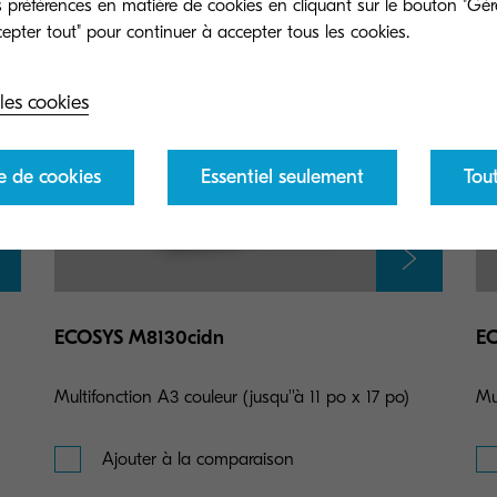
préférences en matière de cookies en cliquant sur le bouton "Gére
les cookies
e de cookies
Essentiel seulement
Tou
ECOSYS M8130cidn
E
Multifonction A3 couleur (jusqu''à 11 po x 17 po)
Mu
Ajouter à la comparaison