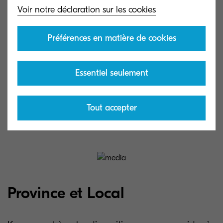
Voir notre déclaration sur les cookies
d'un SMartCard (CAC/PIV) et d'un code NIP.
Préférences en matière de cookies
En savoir plus sur Kyocera Fleet Services
Essentiel seulement
En savoir plus sur NetGard Lock
Tout accepter
Province et Local