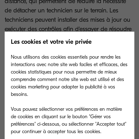
distance, qui permettent de réduire la nécessité
de détacher un technicien sur le terrain. Les
techniciens peuvent installer des mises à jour ou
exécuter des contrôles afin d'essayer de résoudre
à distance les problèmes logiciels, avant de
Les cookies et votre vie privée
devoir se rendre sur place pour remplacer les
pièces. Et lorsque la situation l'impose, ils
Nous utilisons des cookies essentiels pour rendre les
interactions avec notre site web faciles et efficaces, des
peuvent se rendre sur place en ayant déjà
cookies statistiques pour nous permettre de mieux
connaissance des pièces à changer.
comprendre comment notre site web est utilisé et des
cookies marketing pour adapter la publicité à vos
Pour renforcer les mesures de sécurité relatives
besoins.
aux données confidentielles, NetGard Lock est
une solution intégrée qui requière des utilisateurs
Vous pouvez sélectionner vos préférences en matière
de cookies en cliquant sur le bouton "Gérer vos
qu'ils s'identifient au moment de se connecter
préférences" ci-dessous, ou sélectionner "Accepter tout"
aux appareils en réseau, garantissant ainsi un
environnement fiable, conditionné par l'utilisation