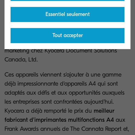
des coûts d'exploitation faibles grâce à leur faible
consommation d'énergie. Grâce à des paramètres
Essentiel seulement
d'installation et de configuration faciles,
ils
rendent l'impression simple et fiable - comme il
Tout accepter
se doit
", ajoute Tony Swierkot, directeur du
marketing chez Kyocera Document Solutions
Canada, Ltd.
Ces appareils viennent s'ajouter à une gamme
déjà impressionnante d'appareils A4 qui sont
adaptés aux défis et aux opportunités auxquels
les entreprises sont confrontées aujourd'hui.
Kyocera a déjà remporté le prix du
meilleur
fabricant d'imprimantes multifonctions A4
aux
Frank Awards annuels de The Cannata Report et,