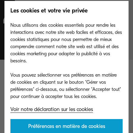
Nous sommes fiers
Les cookies et votre vie privée
de prendre la tête
Nous utilisons des cookies essentiels pour rendre les
interactions avec notre site web faciles et efficaces, des
du marché de l'A4.”
cookies statistiques pour nous permettre de mieux
comprendre comment notre site web est utilisé et des
cookies marketing pour adapter la publicité à vos
besoins.
Vous pouvez sélectionner vos préférences en matière
"Ceux qui recherchent une plus grande flexibilité
de cookies en cliquant sur le bouton "Gérer vos
quant au lieu et à la manière de travailler ne
préférences" ci-dessous, ou sélectionner "Accepter tout"
doivent pas chercher plus loin que les nouveaux
ECOSYS MA2100cwfx et ECOSYS PA2100cwx. Ces
Voir notre déclaration sur les cookies
appareils élégants et compacts permettent à nos
clients de
maintenir des niveaux élevés de
Préférences en matière de cookies
productivité où qu'ils soient
, tout en maintenant