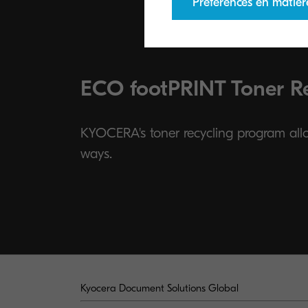
Préférences en matièr
ECO footPRINT Toner R
KYOCERA's toner recycling program allow
ways.
Kyocera Document Solutions Global