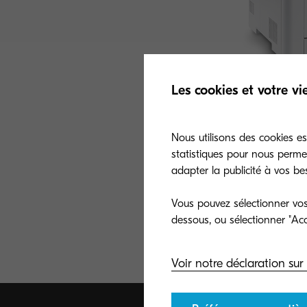
Les cookies et votre vi
Nous utilisons des cookies ess
statistiques pour nous perme
adapter la publicité à vos be
ECOSYS P5021c
Vous pouvez sélectionner vos 
A versatile color n
small workgroups a
maximum productivi
Voir notre déclaration sur 