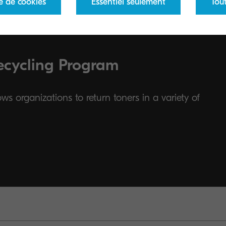
e de cookies
Essentiel seulement
Tou
ecycling Program
s organizations to return toners in a variety of