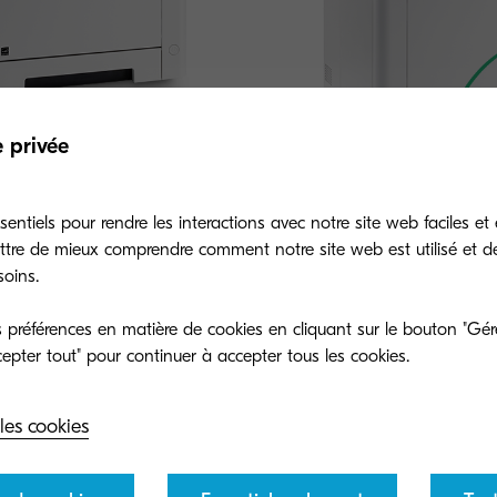
e privée
entiels pour rendre les interactions avec notre site web faciles et 
ttre de mieux comprendre comment notre site web est utilisé et d
soins.
dw
ECOSYS M5521cdw
préférences en matière de cookies en cliquant sur le bouton "Gére
etwork printer, designed for
A versatile color network MFP
nd individual users that seek
workgroups and individual use
ty.
maximum productivity.
les cookies