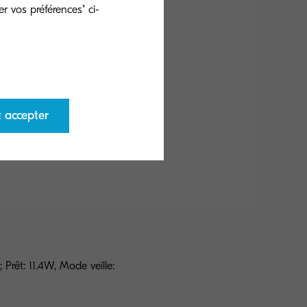
risation
Fax
r vos préférences" ci-
14 po)
t accepter
 Prêt: 11.4W, Mode veille: