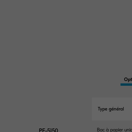
Opt
Type général
PF-5150
Bac à papier uni