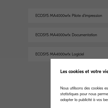
ECOSYS MA4000wfx Pilote d’impression
ECOSYS MA4000wfx Documentation
ECOSYS MA4000wfx Logiciel
Les cookies et votre vi
Nous utilisons des cookies ess
statistiques pour nous perme
adapter la publicité à vos be