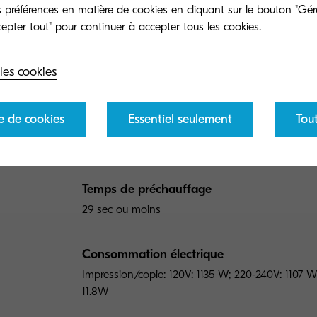
tion du papier
Impression
Copie
Numé
préférences en matière de cookies en cliquant sur le bouton "Gére
Type général
les cookies
Multifonction A4 monochrome (jusqu a 8.5 po x 
e de cookies
Essentiel seulement
Tou
Vitesse du moteur
42 ppm monochrome
Temps de préchauffage
29 sec ou moins
Consommation électrique
Impression/copie: 120V: 1135 W; 220-240V: 1107 W;
11.8W