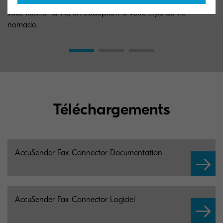
L'impression mobile aide à dynamiser votre productivité et à
vous faciliter la vie, en s'adaptant à votre style de vie
nomade.
Téléchargements
AccuSender Fax Connector Documentation
AccuSender Fax Connector Logiciel