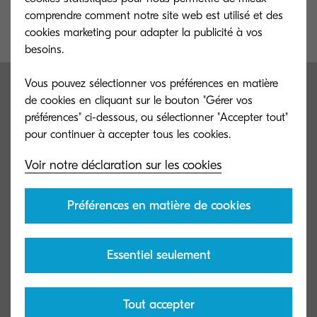
comprendre comment notre site web est utilisé et des
cookies marketing pour adapter la publicité à vos
besoins.
Vous pouvez sélectionner vos préférences en matière
Plus de mobilité, pour une
de cookies en cliquant sur le bouton "Gérer vos
préférences" ci-dessous, ou sélectionner "Accepter tout"
entreprise plus intelligente
Voir notre déclaration sur les cookies
Être capable d'exécuter n'importe quelle tâche, où que
l'on soit et depuis n'importe quel appareil est une
Préférences en matière de cookies
condition essentielle pour un flux de travail productif.
Essentiel seulement
Un lien entre mobilité, bien-être et productivité
Tout accepter