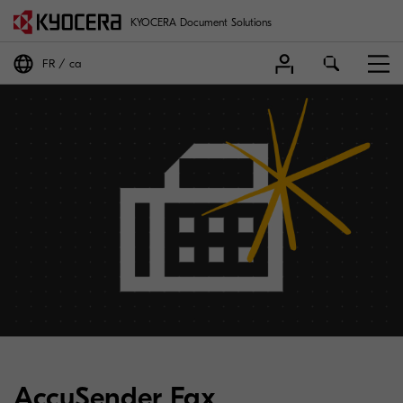
KYOCERA Document Solutions
FR
ca
AccuSender Fax