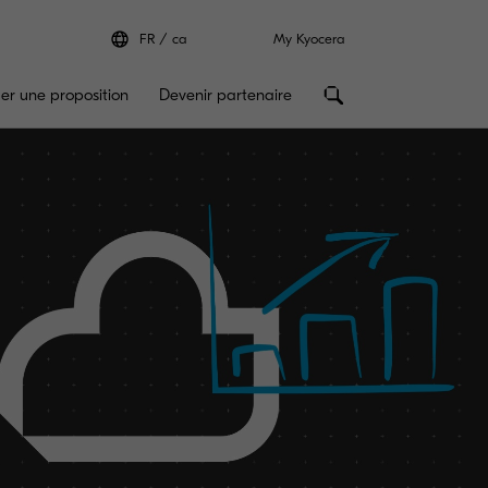
FR
ca
My Kyocera
r une proposition
Devenir partenaire