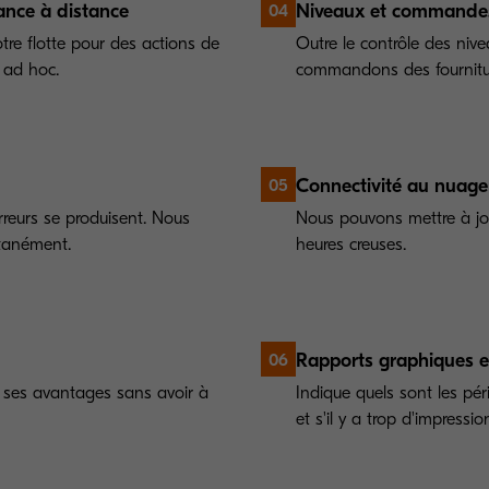
ance à distance
Niveaux et commandes
04
tre flotte pour des actions de
Outre le contrôle des niv
s ad hoc.
commandons des fournitur
Connectivité au nuage
05
rreurs se produisent. Nous
Nous pouvons mettre à jou
tanément.
heures creuses.
Rapports graphiques e
06
e ses avantages sans avoir à
Indique quels sont les périp
et s'il y a trop d'impressio