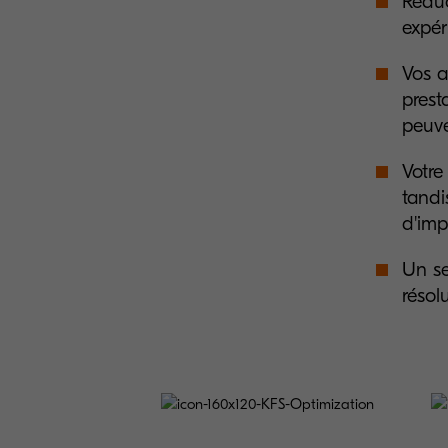
Réduc
expér
Vos a
prest
peuve
Votre
tandi
d'imp
Un se
résol