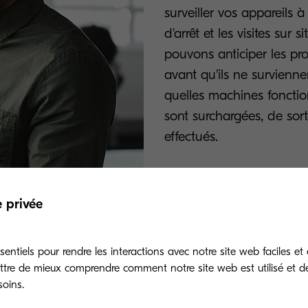
surveiller vos appareils à
d'arrêt et les visites sur
pouvons anticiper les pr
avant qu'ils ne survienn
quelles machines fonction
sont surchargées, de sor
effectués.
e privée
entiels pour rendre les interactions avec notre site web faciles et 
ttre de mieux comprendre comment notre site web est utilisé et d
gardez comment cela fonctionn
soins.