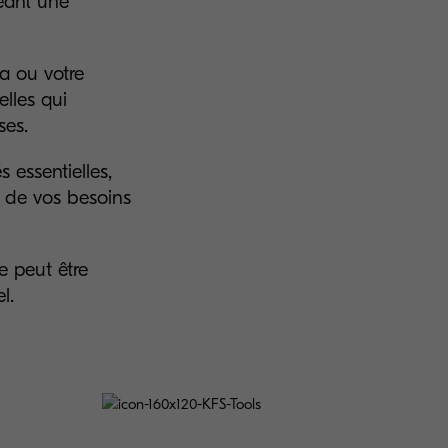
réant une
a ou votre
elles qui
ses.
s essentielles,
t de vos besoins
e peut être
l.