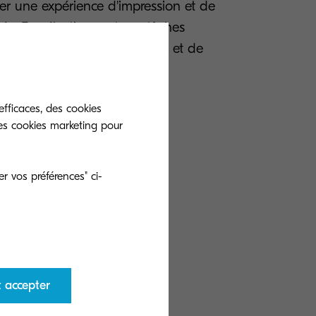
éer une expérience d'impression et de
ée. En sélectionnant vos tâches
e de gagner un temps précieux et de
efficaces, des cookies
es cookies marketing pour
KNM
r vos préférences" ci-
t accepter
e en matière