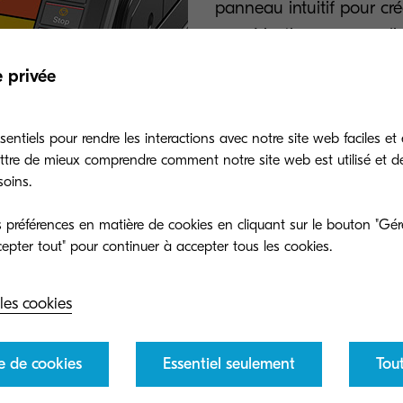
panneau intuitif pour cr
numérisation personnalis
préférées, il est possibl
e privée
stimuler la productivité.
entiels pour rendre les interactions avec notre site web faciles et 
ttre de mieux comprendre comment notre site web est utilisé et d
Essayez le simulateur 
soins.
préférences en matière de cookies en cliquant sur le bouton "Gére
les cookies
Fonctionnalités
e de cookies
Essentiel seulement
Tou
ourquoi Kyocera Net Manager est la solution complèt