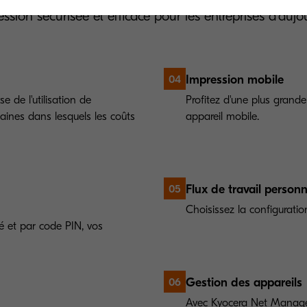
ession sécurisée et efficace pour les entreprises d'aujou
Impression mobile
04
e de l'utilisation de
Profitez d'une plus grande
aines dans lesquels les coûts
appareil mobile.
Flux de travail personn
05
Choisissez la configuration
té et par code PIN, vos
Gestion des appareils
06
Avec Kyocera Net Manager, 