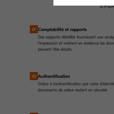
d'impr
Comptabilité et rapports
01
Des rapports détaillés fournissent une analys
l'impression et mettent en évidence les dom
peuvent être réduits.
Authentification
02
Grâce à l'authentification par carte d'identi
documents de valeur restent en sécurité.