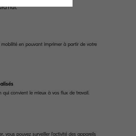
rd'hui.
 mobilité en pouvant imprimer à partir de votre
alisés
 qui convient le mieux à vos flux de travail.
vous pouvez surveiller l'activité des appareils