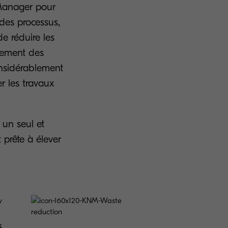
 Manager pour
n des processus,
e réduire les
nnement des
nsidérablement
er les travaux
 un seul et
prête à élever