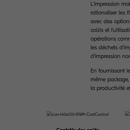
L'impression mo
rationaliser les 
avec des options
coûts et l'utilis
opérations comm
les déchets d'im
d'impression non
En fournissant l
même package, K
la productivité et 